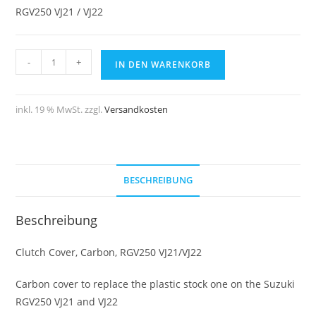
RGV250 VJ21 / VJ22
TYGA
-
+
IN DEN WARENKORB
Kupplungsdeckelschutz
Carbon,
Suzuki
inkl. 19 % MwSt.
zzgl.
Versandkosten
RGV250
Menge
BESCHREIBUNG
Beschreibung
Clutch Cover, Carbon, RGV250 VJ21/VJ22
Carbon cover to replace the plastic stock one on the Suzuki
RGV250 VJ21 and VJ22