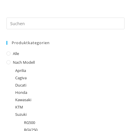
mehrere
Varianten
auf.
Die
Optionen
können
Pre
auf
Es
der
Produktseite
to
gewählt
werden
Produktkategorien
clo
the
Alle
sea
Nach Modell
pan
Aprilia
Cagiva
Ducati
Honda
Kawasaki
KTM
Suzuki
RG500
RGV250