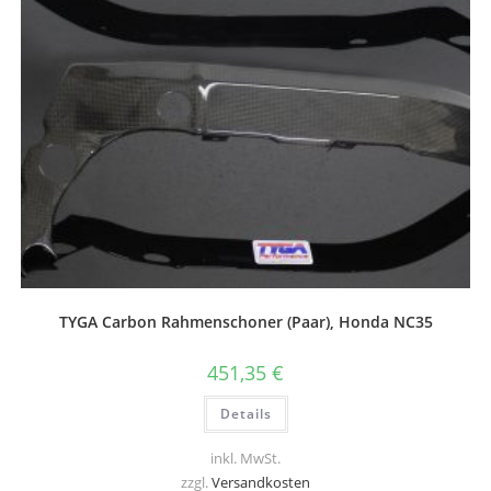
TYGA Carbon Rahmenschoner (Paar), Honda NC35
451,35
€
Details
inkl. MwSt.
zzgl.
Versandkosten