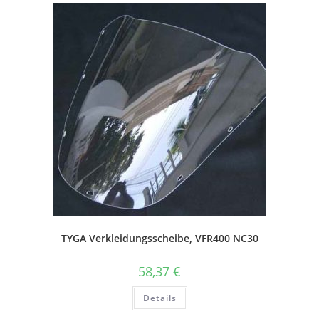
TYGA Verkleidungsscheibe, VFR400 NC30
58,37
€
Dieses
Details
Produkt
weist