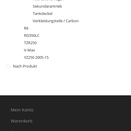
Sekundärantrieb
Tankdeckel
Verkleidungsteile / Carbon
R6
RD350LC
TZR250
V-Max
YZ250 2005-15
Nach Produkt
Mein Konto
Warenkorb